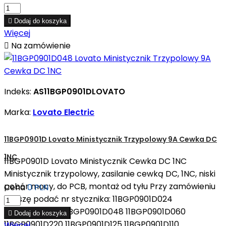

Dodaj do koszyka
Więcej

Na zamówienie
Indeks:
AS11BGP0901DLOVATO
Marka:
Lovato Electric
11BGP0901D Lovato Ministycznik Trzypolowy 9A Cewka DC
1NC
11BGP0901D Lovato Ministycznik Cewka DC 1NC
Ministycznik trzypolowy, zasilanie cewką DC, 1NC, niski
pobór mocy, do PCB, montaż od tyłu Przy zamówieniu
Cena
0 PLN
proszę podać nr stycznika: 11BGP0901D024
11BGP0901D012 11BGP0901D048 11BGP0901D060

Dodaj do koszyka
11BGP0901D220 11BGP0901D125 11BGP0901D110
Więcej