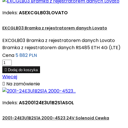
Indeks:
ASEXCGLB03LOVATO
EXCGLB03 Bramka z rejestratorem danych Lovato
EXCGLB03 Bramka z rejestratorem danych Lovato
Bramka z rejestratorem danych RS485 ETH 4G (LTE)
Cena
5 882 PLN

Dodaj do koszyka
Więcej

Na zamówienie
Indeks:
AS200124E3U1B2S1ASOL
2001-24E3U1B2S1A 2000-4523 24V Solenoid Cewka