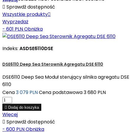

Sprawdź dostępność
Wszystkie produkty

Wyprzedaż
- 601 PLN
Obniżka
Indeks:
ASDSE6110DSE
DSE6110 Deep Sea Sterownik Agregatu DSE 6110
DSE6110 Deep Sea Moduł sterujący silnika agregatu DSE
6110
Cena
3 079 PLN
Cena podstawowa
3 680 PLN

Dodaj do koszyka
Więcej

Sprawdź dostępność
- 600 PLN
Obniżka