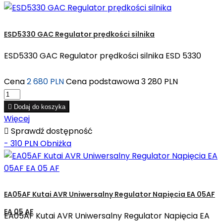
ESD5330 GAC Regulator prędkości silnika
ESD5330 GAC Regulator prędkości silnika ESD 5330
Cena
2 680 PLN
Cena podstawowa
3 280 PLN

Dodaj do koszyka
Więcej

Sprawdź dostępność
- 310 PLN
Obniżka
EA05AF Kutai AVR Uniwersalny Regulator Napięcia EA 05AF
EA 05 AF
EA05AF Kutai AVR Uniwersalny Regulator Napięcia EA