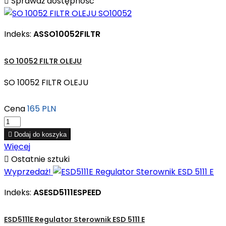

Sprawdź dostępność
Indeks:
ASSO10052FILTR
SO 10052 FILTR OLEJU
SO 10052 FILTR OLEJU
Cena
165 PLN

Dodaj do koszyka
Więcej

Ostatnie sztuki
Wyprzedaż!
Indeks:
ASESD5111ESPEED
ESD5111E Regulator Sterownik ESD 5111 E