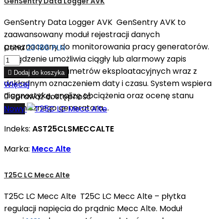
GenSentry Data Logger AVK
GenSentry Data Logger AVK GenSentry AVK to
zaawansowany moduł rejestracji danych
przeznaczony do monitorowania pracy generatorów.
Cena
23 186 PLN
Urządzenie umożliwia ciągły lub alarmowy zapis
kluczowych parametrów eksploatacyjnych wraz z

Dodaj do koszyka
dokładnym oznaczeniem daty i czasu. System wspiera
Więcej
diagnostykę, analizę obciążenia oraz ocenę stanu

Sprawdź dostępność
technicznego generatora,...
Nowy
Indeks:
AST25CLSMECCALTE
Marka:
Mecc Alte
T25C LC Mecc Alte
T25C LC Mecc Alte T25C LC Mecc Alte – płytka
regulacji napięcia do prądnic Mecc Alte. Moduł