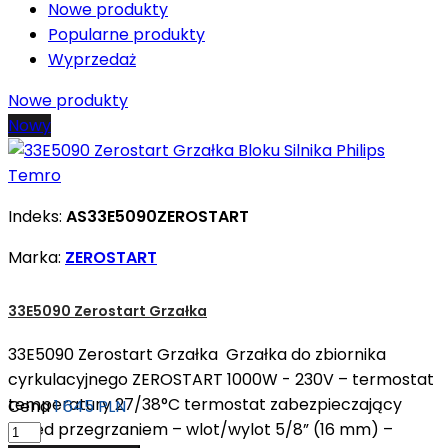
Nowe produkty
Popularne produkty
Wyprzedaż
Nowe produkty
Nowy
Indeks:
AS33E5090ZEROSTART
Marka:
ZEROSTART
33E5090 Zerostart Grzałka
33E5090 Zerostart Grzałka Grzałka do zbiornika
cyrkulacyjnego ZEROSTART 1000W - 230V – termostat
temperatury 27/38°C termostat zabezpieczający
Cena
1 645 PLN
przed przegrzaniem – wlot/wylot 5/8” (16 mm) –