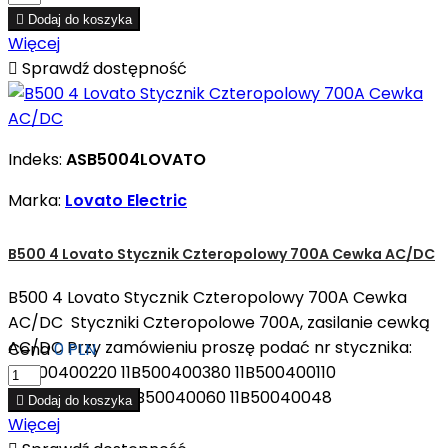

Dodaj do koszyka
Więcej

Sprawdź dostępność
Indeks:
ASB5004LOVATO
Marka:
Lovato Electric
B500 4 Lovato Stycznik Czteropolowy 700A Cewka AC/DC
B500 4 Lovato Stycznik Czteropolowy 700A Cewka
AC/DC Styczniki Czteropolowe 700A, zasilanie cewką
AC/DC Przy zamówieniu proszę podać nr stycznika:
Cena
0 PLN
11B500400220 11B500400380 11B500400110
11B500400440 11B50040060 11B50040048

Dodaj do koszyka
Więcej