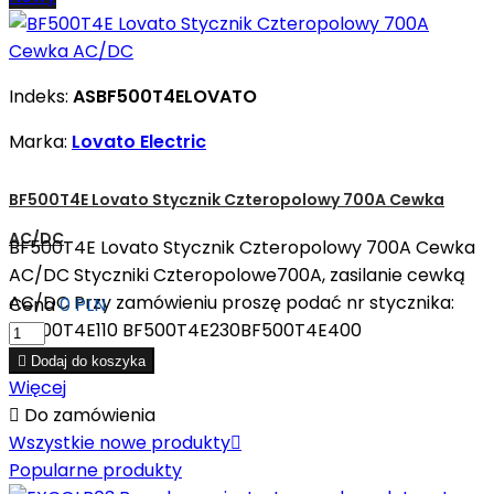
Indeks:
ASBF500T4ELOVATO
Marka:
Lovato Electric
BF500T4E Lovato Stycznik Czteropolowy 700A Cewka
AC/DC
BF500T4E Lovato Stycznik Czteropolowy 700A Cewka
AC/DC Styczniki Czteropolowe700A, zasilanie cewką
AC/DC Przy zamówieniu proszę podać nr stycznika:
Cena
0 PLN
BF500T4E110 BF500T4E230BF500T4E400

Dodaj do koszyka
Więcej

Do zamówienia
Wszystkie nowe produkty

Popularne produkty