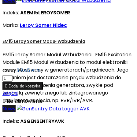
Nowy
Indeks:
ASEM15LEROYSOMER
Marka:
Leroy Somer Nidec
EM15 Leroy Somer Moduł Wzbudzenia
EM15 Leroy Somer Moduł Wzbudzenia EM15 Excitation
Module EM15 Moduł Wzbudzenia to moduł elektroniki
mocy stosowany w generatorach/prądnicach. Jego
Cena
3 845 PLN
zadaniem jest dostarczanie prądu wzbudzenia do
uzwojenia wzbudzenia generatora, zwykle pod

Dodaj do koszyka
kontrolą zewnętrznego lub zintegrowanego
Więcej
regulatora napięcia, np. EVR/IVR/AVR.

Na zamówienie
Nowy
Indeks:
ASGENSENTRYAVK