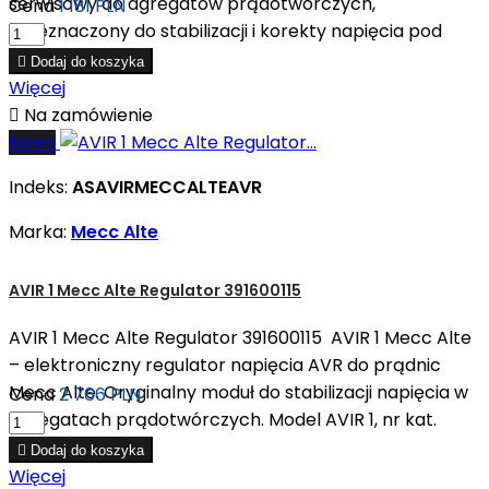
serwisowy do agregatów prądotwórczych,
Cena
1 181 PLN
przeznaczony do stabilizacji i korekty napięcia pod
obciążeniem.

Dodaj do koszyka
Więcej

Na zamówienie
Nowy
Indeks:
ASAVIRMECCALTEAVR
Marka:
Mecc Alte
AVIR 1 Mecc Alte Regulator 391600115
AVIR 1 Mecc Alte Regulator 391600115 AVIR 1 Mecc Alte
– elektroniczny regulator napięcia AVR do prądnic
Mecc Alte. Oryginalny moduł do stabilizacji napięcia w
Cena
2 766 PLN
agregatach prądotwórczych. Model AVIR 1, nr kat.
391600115.

Dodaj do koszyka
Więcej