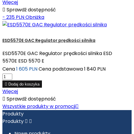
Więcej

Sprawdź dostępność
- 235 PLN
Obniżka
ESD5570E GAC Regulator prędkości silnika
ESD5570E GAC Regulator prędkości silnika ESD
5570E ESD 5570 E
Cena
1 605 PLN
Cena podstawowa
1 840 PLN

Dodaj do koszyka
Więcej

Sprawdź dostępność
Wszystkie produkty w promocji

Produkty
Produkty


Nowe produkty