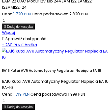
EAM122 GAC Moduł 12V lub 24VEAM 122 EAM122-
12EAM122-24
Cena
1 720 PLN
Cena podstawowa
2 820 PLN

Dodaj do koszyka
Więcej

Sprawdź dostępność
- 280 PLN
Obniżka
EA16 Kutai AVR Automatyczny Regulator Napięcia EA 16
EA16 Kutai AVR Automatyczny Regulator Napięcia EA 16
EA-16
Cena
1 719 PLN
Cena podstawowa
1 999 PLN

Dodaj do koszyka