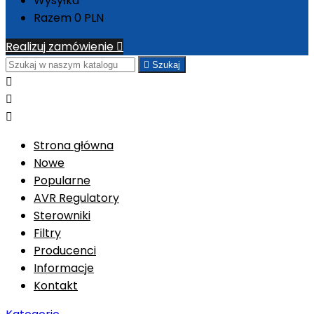
Wysyłka
Razem
0 PLN
Realizuj zamówienie


Szukaj



Strona główna
Nowe
Popularne
AVR Regulatory
Sterowniki
Filtry
Producenci
Informacje
Kontakt