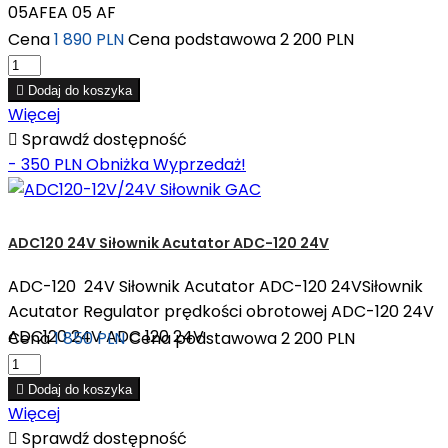
05AFEA 05 AF
Cena
1 890 PLN
Cena podstawowa
2 200 PLN

Dodaj do koszyka
Więcej

Sprawdź dostępność
- 350 PLN
Obniżka
Wyprzedaż!
ADC120 24V Siłownik Acutator ADC-120 24V
ADC-120 24V Siłownik Acutator ADC-120 24VSiłownik
Acutator Regulator prędkości obrotowej ADC-120 24V
ADC120 24V ADC 120 24V
Cena
1 850 PLN
Cena podstawowa
2 200 PLN

Dodaj do koszyka
Więcej

Sprawdź dostępność