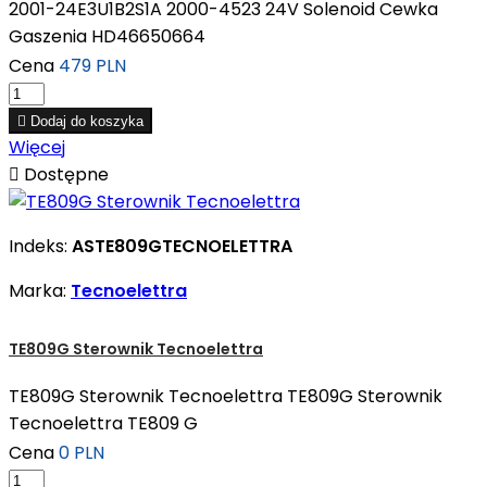
2001-24E3U1B2S1A 2000-4523 24V Solenoid Cewka
Gaszenia HD46650664
Cena
479 PLN

Dodaj do koszyka
Więcej

Dostępne
Indeks:
ASTE809GTECNOELETTRA
Marka:
Tecnoelettra
TE809G Sterownik Tecnoelettra
TE809G Sterownik Tecnoelettra TE809G Sterownik
Tecnoelettra TE809 G
Cena
0 PLN