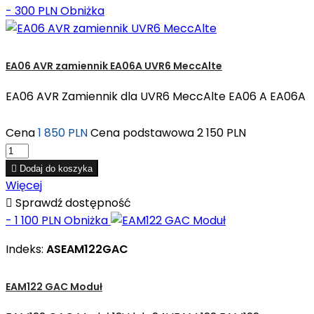
- 300 PLN
Obniżka
EA06 AVR zamiennik EA06A UVR6 MeccAlte
EA06 AVR Zamiennik dla UVR6 MeccAlte EA06 A EA06A
Cena
1 850 PLN
Cena podstawowa
2 150 PLN

Dodaj do koszyka
Więcej

Sprawdź dostępność
- 1 100 PLN
Obniżka
Indeks:
ASEAM122GAC
EAM122 GAC Moduł