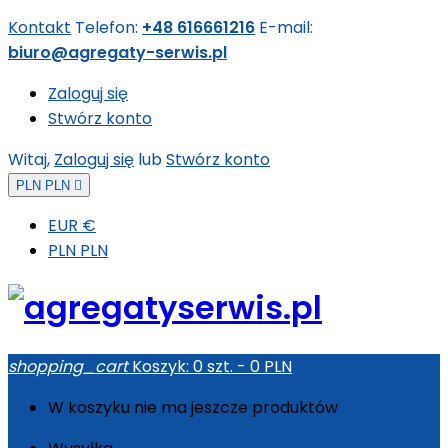
Kontakt
Telefon:
+48 616661216
E-mail:
biuro@agregaty-serwis.pl
Zaloguj się
Stwórz konto
Witaj,
Zaloguj się
lub
Stwórz konto
PLN PLN

EUR €
PLN PLN
shopping_cart
Koszyk:
0
szt. - 0 PLN
W koszyku nie ma jeszcze produktów