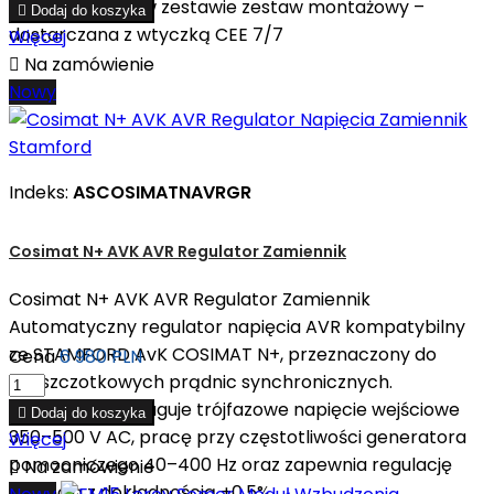
certyfikat CE – w zestawie zestaw montażowy –

Dodaj do koszyka
dostarczana z wtyczką CEE 7/7
Więcej

Na zamówienie
Nowy
Indeks:
ASCOSIMATNAVRGR
Cosimat N+ AVK AVR Regulator Zamiennik
Cosimat N+ AVK AVR Regulator Zamiennik
Automatyczny regulator napięcia AVR kompatybilny
ze STAMFORD AvK COSIMAT N+, przeznaczony do
Cena
6 980 PLN
bezszczotkowych prądnic synchronicznych.
Urządzenie obsługuje trójfazowe napięcie wejściowe

Dodaj do koszyka
350–500 V AC, pracę przy częstotliwości generatora
Więcej
pomocniczego 40–400 Hz oraz zapewnia regulację

Na zamówienie
napięcia z dokładnością ±0,5%....