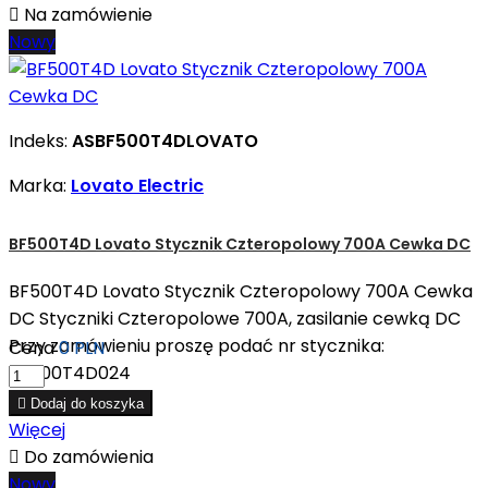

Na zamówienie
Nowy
Indeks:
ASBF500T4DLOVATO
Marka:
Lovato Electric
BF500T4D Lovato Stycznik Czteropolowy 700A Cewka DC
BF500T4D Lovato Stycznik Czteropolowy 700A Cewka
DC Styczniki Czteropolowe 700A, zasilanie cewką DC
Przy zamówieniu proszę podać nr stycznika:
Cena
0 PLN
BF500T4D024

Dodaj do koszyka
Więcej

Do zamówienia
Nowy