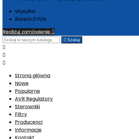
Wysyłka
Razem
0 PLN
Realizuj zamówienie


Szukaj



Strona główna
Nowe
Popularne
AVR Regulatory
Sterowniki
Filtry
Producenci
Informacje
Kontakt