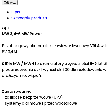
Opis
Szczegóły produktu
Opis
MW 3,4-6 MW Power
Bezobsługowy akumulator ołowiowo-kwasowy
VRLA
w t
6
V 3,4Ah
SERIA
MW / MWH
to akumulatory o żywotności
6-9
lat 
przepracowania cykli wynosi ok 500 dla rozładowania w 
droższych rozwiązań.
Zastosowanie:
- zasilacze bezprzerwowe (UPS)
- systemy alarmowe i przeciwpożarowe