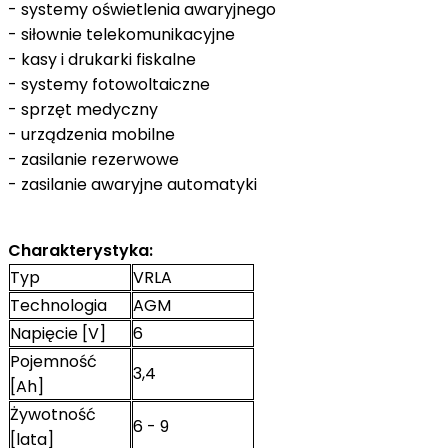
- systemy oświetlenia awaryjnego
- siłownie telekomunikacyjne
- kasy i drukarki fiskalne
- systemy fotowoltaiczne
- sprzęt medyczny
- urządzenia mobilne
- zasilanie rezerwowe
- zasilanie awaryjne automatyki
Charakterystyka:
Typ
VRLA
Technologia
AGM
Napięcie [V]
6
Pojemność
3,4
[Ah]
Żywotność
6 - 9
[lata]