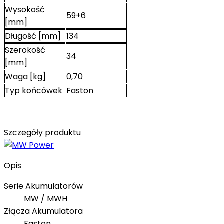
Wysokość
59+6
[mm]
Długość [mm]
134
Szerokość
34
[mm]
Waga [kg]
0,70
Typ końcówek
Faston
Szczegóły produktu
Opis
Serie Akumulatorów
MW / MWH
Złącza Akumulatora
Faston