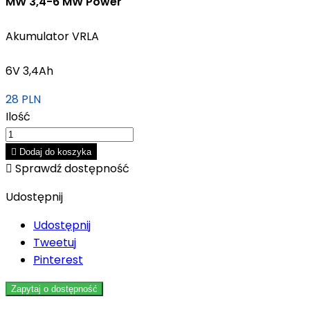
MW 3,4-6 MW Power
Akumulator VRLA
6V 3,4Ah
28 PLN
Ilość

Dodaj do koszyka

Sprawdź dostępność
Udostępnij
Udostępnij
Tweetuj
Pinterest
Zapytaj o dostępność