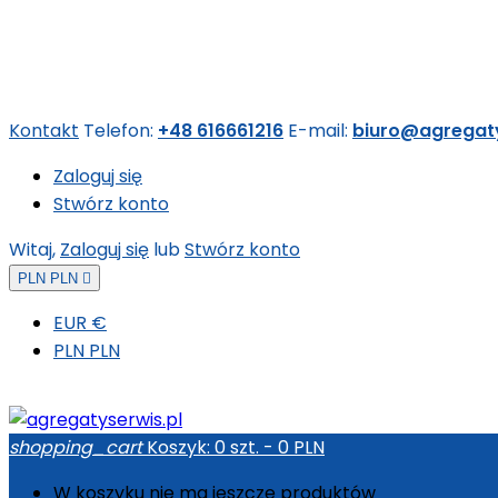
Kontakt
Telefon:
+48 616661216
E-mail:
biuro@agregaty
Zaloguj się
Stwórz konto
Witaj,
Zaloguj się
lub
Stwórz konto
PLN PLN

EUR €
PLN PLN
shopping_cart
Koszyk:
0
szt. - 0 PLN
W koszyku nie ma jeszcze produktów