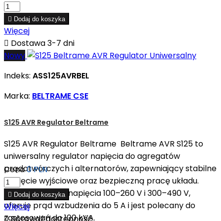

Dodaj do koszyka
Więcej

Dostawa 3-7 dni
Nowy
Indeks:
ASS125AVRBEL
Marka:
BELTRAME CSE
S125 AVR Regulator Beltrame
S125 AVR Regulator Beltrame Beltrame AVR S125 to
uniwersalny regulator napięcia do agregatów
prądotwórczych i alternatorów, zapewniający stabilne
Cena
0 PLN
napięcie wyjściowe oraz bezpieczną pracę układu.
Model obsługuje napięcia 100–260 V i 300–490 V,

Dodaj do koszyka
oferuje prąd wzbudzenia do 5 A i jest polecany do
Więcej
zastosowań do 100 kVA.

Sprawdź dostępność