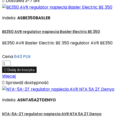

Dostawa 3-7 dni
Indeks:
ASBE350BASLER
BE350 AVR regulator napięcia Basler Electric BE 350
BE350 AVR Basler Electric BE 350 regulator AVR BE350
Cena
643 PLN

Dodaj do koszyka
Więcej

Sprawdź dostępność
Indeks:
ASNTA5A2TDENYO
NTA-5A-2T regulator napięcia AVR NTA 5A 2T Denyo