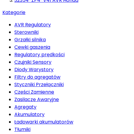
32354-ZP4-V41 AVR Honda
Kategorie
AVR Regulatory
Sterowniki
Grzałki silnika
Cewki gaszenia
Regulatory prędkości
Czujniki Sensory
Diody Warystory
Filtry do agregatów
Styczniki Przełączniki
Części Zamienne
Zasilacze Awaryjne
Agregaty
Akumulatory
Ładowarki akumulatorów
Tłumiki