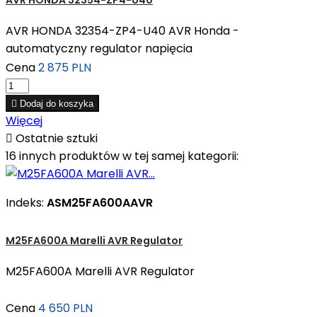
AVR HONDA 32354-ZP4-U40
AVR HONDA 32354-ZP4-U40 AVR Honda -
automatyczny regulator napięcia
Cena
2 875 PLN

Dodaj do koszyka
Więcej

Ostatnie sztuki
16 innych produktów w tej samej kategorii:
Indeks:
ASM25FA600AAVR
M25FA600A Marelli AVR Regulator
M25FA600A Marelli AVR Regulator
Cena
4 650 PLN