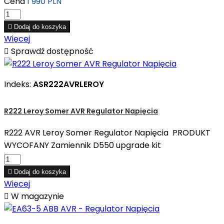
Cena
1 990 PLN

Dodaj do koszyka
Więcej

Sprawdź dostępność
Indeks:
ASR222AVRLEROY
R222 Leroy Somer AVR Regulator Napięcia
R222 AVR Leroy Somer Regulator Napięcia PRODUKT
WYCOFANY Zamiennik D550 upgrade kit

Dodaj do koszyka
Więcej

W magazynie