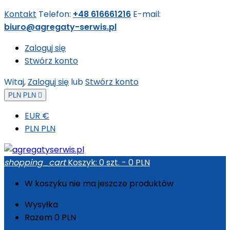
Kontakt
Telefon:
+48 616661216
E-mail:
biuro@agregaty-serwis.pl
Zaloguj się
Stwórz konto
Witaj,
Zaloguj się
lub
Stwórz konto
PLN PLN

EUR €
PLN PLN
shopping_cart
Koszyk:
0
szt. - 0 PLN
W koszyku nie ma jeszcze produktów
Wysyłka
Razem
0 PLN