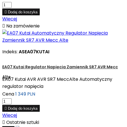

Dodaj do koszyka
Więcej

Na zamówienie
Indeks:
ASEA07KUTAI
EA07 Kutai Regulator Napięcia Zamiennik SR7 AVR Mecc
Alte
EA07 Kutai AVR AVR SR7 MeccAlte Automatyczny
regulator napięcia
Cena
1 349 PLN

Dodaj do koszyka
Więcej

Ostatnie sztuki