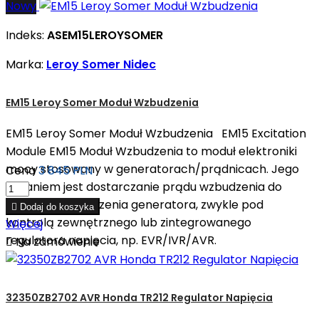
Nowy
Indeks:
ASEM15LEROYSOMER
Marka:
Leroy Somer Nidec
EM15 Leroy Somer Moduł Wzbudzenia
EM15 Leroy Somer Moduł Wzbudzenia EM15 Excitation
Module EM15 Moduł Wzbudzenia to moduł elektroniki
mocy stosowany w generatorach/prądnicach. Jego
Cena
3 845 PLN
zadaniem jest dostarczanie prądu wzbudzenia do
uzwojenia wzbudzenia generatora, zwykle pod

Dodaj do koszyka
kontrolą zewnętrznego lub zintegrowanego
Więcej
regulatora napięcia, np. EVR/IVR/AVR.

Na zamówienie
32350ZB2702 AVR Honda TR212 Regulator Napięcia