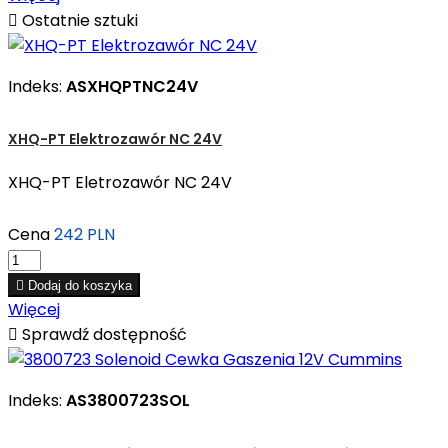

Ostatnie sztuki
Indeks:
ASXHQPTNC24V
XHQ-PT Elektrozawór NC 24V
XHQ-PT Eletrozawór NC 24V
Cena
242 PLN

Dodaj do koszyka
Więcej

Sprawdź dostępność
Indeks:
AS3800723SOL