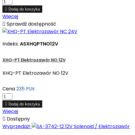

Dodaj do koszyka
Więcej

Sprawdź dostępność
Indeks:
ASXHQPTNO12V
XHQ-PT Elektrozawór NO 12V
XHQ-PT Eletrozawór NO 12V
Cena
235 PLN

Dodaj do koszyka
Więcej

Dostępny
Wyprzedaż!