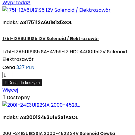
Wyprzedaż!
Indeks:
AS175112A6U1B1S5SOL
1751-12A6U1B1S5 12V Solenoid / Elektrozawór
1751-12A6U1B1S5 SA-4259-12 HD0440011512V Solenoid
Elektrozawór
Cena
337 PLN

Dodaj do koszyka
Więcej

Dostępny
Indeks:
AS200124E3U1B2S1ASOL
2001-24E3U1B2S1A 2000-4523 24V Solenoid Cewka