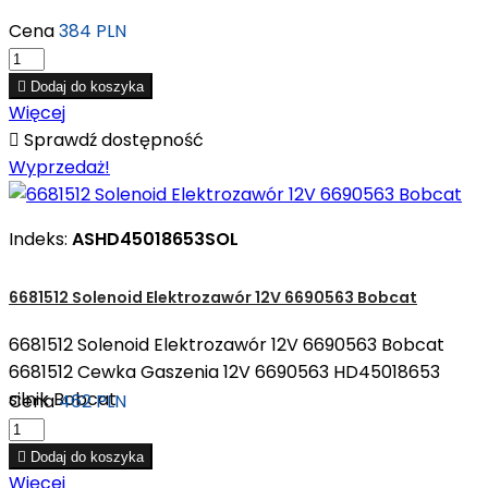
Cena
384 PLN

Dodaj do koszyka
Więcej

Sprawdź dostępność
Wyprzedaż!
Indeks:
ASHD45018653SOL
6681512 Solenoid Elektrozawór 12V 6690563 Bobcat
6681512 Solenoid Elektrozawór 12V 6690563 Bobcat
6681512 Cewka Gaszenia 12V 6690563 HD45018653
silnik Bobcat
Cena
462 PLN

Dodaj do koszyka
Więcej