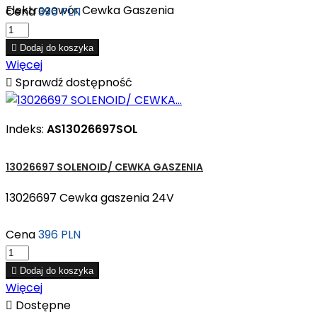
Elektrozawór Cewka Gaszenia
Cena
396 PLN

Dodaj do koszyka
Więcej

Sprawdź dostępność
Indeks:
AS13026697SOL
13026697 SOLENOID/ CEWKA GASZENIA
13026697 Cewka gaszenia 24V
Cena
396 PLN

Dodaj do koszyka
Więcej

Dostępne