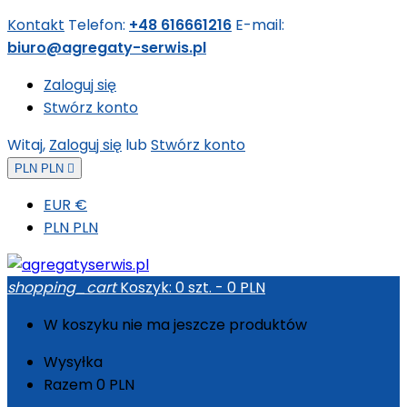
Kontakt
Telefon:
+48 616661216
E-mail:
biuro@agregaty-serwis.pl
Zaloguj się
Stwórz konto
Witaj,
Zaloguj się
lub
Stwórz konto
PLN PLN

EUR €
PLN PLN
shopping_cart
Koszyk:
0
szt. - 0 PLN
W koszyku nie ma jeszcze produktów
Wysyłka
Razem
0 PLN