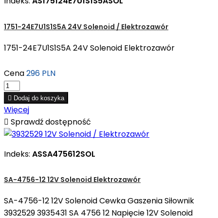
Indeks:
AS175124E7U1S1S5ASOL
1751-24E7U1S1S5A 24V Solenoid / Elektrozawór
1751-24E7U1S1S5A 24V Solenoid Elektrozawór
Cena
296 PLN

Dodaj do koszyka
Więcej

Sprawdź dostępność
Indeks:
ASSA475612SOL
SA-4756-12 12V Solenoid Elektrozawór
SA-4756-12 12V Solenoid Cewka Gaszenia Siłownik
3932529 3935431 SA 4756 12 Napięcie 12V Solenoid