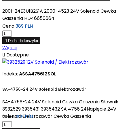
2001-24E3U1B2S1A 2000-4523 24V Solenoid Cewka
Gaszenia HD46650664
Cena
389 PLN

Dodaj do koszyka
Więcej

Dostępne
Indeks:
ASSA475612SOL
SA-4756-24 24V Solenoid Elektrozawór
SA-4756-24 24V Solenoid Cewka Gaszenia Siłownik
3932529 3935431 3935432 SA 4756 24Napięcie 24V
Solenoid Elektrozawór Cewka Gaszenia
Cena
396 PLN