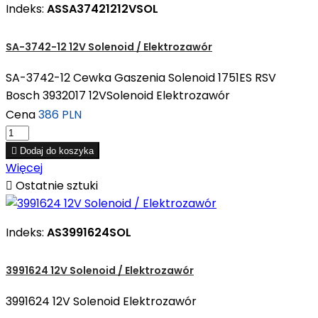
Indeks:
ASSA37421212VSOL
SA-3742-12 12V Solenoid / Elektrozawór
SA-3742-12 Cewka Gaszenia Solenoid 1751ES RSV
Bosch 3932017 12VSolenoid Elektrozawór
Cena
386 PLN

Dodaj do koszyka
Więcej

Ostatnie sztuki
Indeks:
AS3991624SOL
3991624 12V Solenoid / Elektrozawór
3991624 12V Solenoid Elektrozawór