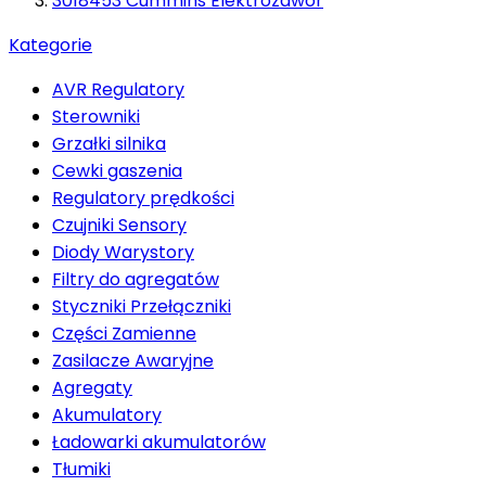
3018453 Cummins Elektrozawór
Kategorie
AVR Regulatory
Sterowniki
Grzałki silnika
Cewki gaszenia
Regulatory prędkości
Czujniki Sensory
Diody Warystory
Filtry do agregatów
Styczniki Przełączniki
Części Zamienne
Zasilacze Awaryjne
Agregaty
Akumulatory
Ładowarki akumulatorów
Tłumiki