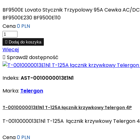
BF9500E Lovato Stycznik Trzypolowy 95A Cewka AC/DC S
BF9500E230 BF9500E110
Cena
0 PLN

Dodaj do koszyka
Więcej

Sprawdź dostępność
Indeks:
AST-0010000013E1N1
Marka:
Telergon
T-0010000013E1N1 T-125A łącznik krzywkowy Telergon 4P
T-0010000013E1N1 T-125A łącznik krzywkowy Telergon 4
Cena
0 PLN