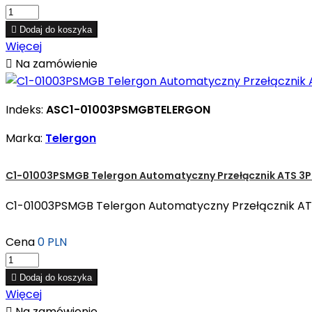

Dodaj do koszyka
Więcej

Na zamówienie
Indeks:
ASC1-01003PSMGBTELERGON
Marka:
Telergon
C1-01003PSMGB Telergon Automatyczny Przełącznik ATS 3P
C1-01003PSMGB Telergon Automatyczny Przełącznik ATS 
Cena
0 PLN

Dodaj do koszyka
Więcej

Na zamówienie