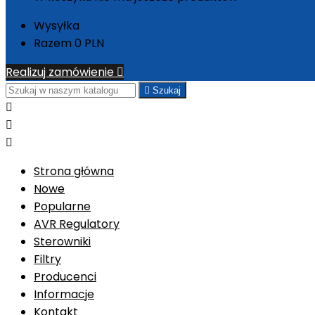
Wysyłka
Razem
0 PLN
Realizuj zamówienie


Szukaj



Strona główna
Nowe
Popularne
AVR Regulatory
Sterowniki
Filtry
Producenci
Informacje
Kontakt