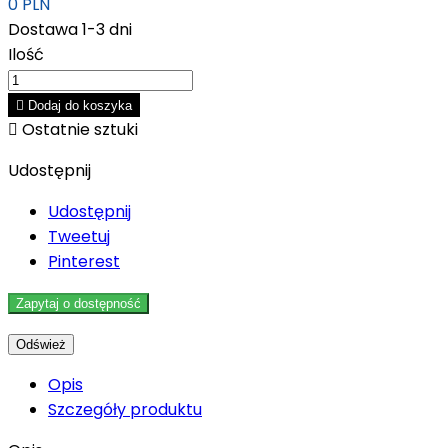
0 PLN
Dostawa 1-3 dni
Ilość

Dodaj do koszyka

Ostatnie sztuki
Udostępnij
Udostępnij
Tweetuj
Pinterest
Zapytaj o dostępność
Opis
Szczegóły produktu