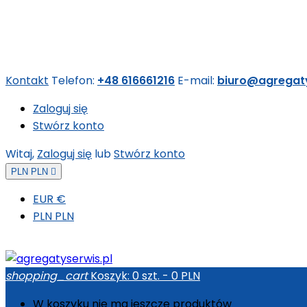
Kontakt
Telefon:
+48 616661216
E-mail:
biuro@agregaty
Zaloguj się
Stwórz konto
Witaj,
Zaloguj się
lub
Stwórz konto
PLN PLN

EUR €
PLN PLN
shopping_cart
Koszyk:
0
szt. - 0 PLN
W koszyku nie ma jeszcze produktów