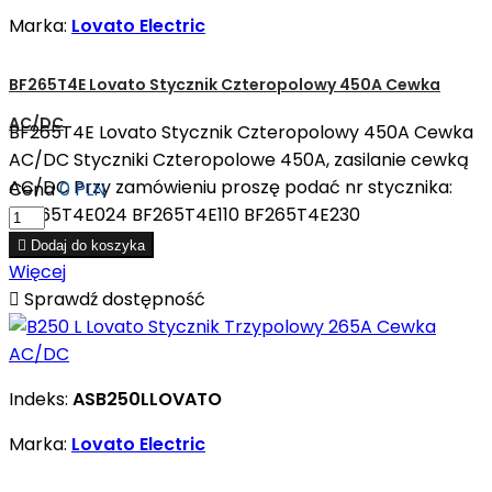
Marka:
Lovato Electric
BF265T4E Lovato Stycznik Czteropolowy 450A Cewka
AC/DC
BF265T4E Lovato Stycznik Czteropolowy 450A Cewka
AC/DC Styczniki Czteropolowe 450A, zasilanie cewką
AC/DC Przy zamówieniu proszę podać nr stycznika:
Cena
0 PLN
BF265T4E024 BF265T4E110 BF265T4E230
BF265T4E400

Dodaj do koszyka
Więcej

Sprawdź dostępność
Indeks:
ASB250LLOVATO
Marka:
Lovato Electric