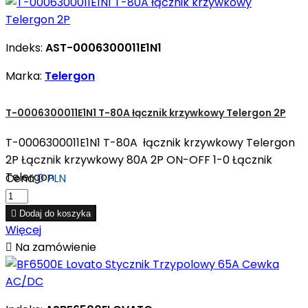
Indeks:
AST-0006300011E1N1
Marka:
Telergon
T-0006300011E1N1 T-80A łącznik krzywkowy Telergon 2P
T-0006300011E1N1 T-80A łącznik krzywkowy Telergon
2P Łącznik krzywkowy 80A 2P ON-OFF 1-0 Łącznik
Telergon
Cena
0 PLN

Dodaj do koszyka
Więcej

Na zamówienie