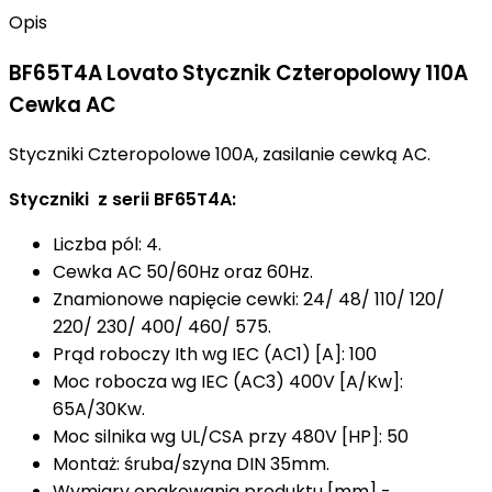
Opis
BF65T4A Lovato Stycznik Czteropolowy 110A
Cewka AC
Styczniki Czteropolowe 100A, zasilanie cewką AC.
Styczniki z serii BF65T4A:
Liczba pól: 4.
Cewka AC 50/60Hz oraz 60Hz.
Znamionowe napięcie cewki: 24/ 48/ 110/ 120/
220/ 230/ 400/ 460/ 575.
Prąd roboczy Ith wg IEC (AC1) [A]: 100
Moc robocza wg IEC (AC3) 400V [A/Kw]:
65A/30Kw.
Moc silnika wg UL/CSA przy 480V [HP]: 50
Montaż: śruba/szyna DIN 35mm.
Wymiary opakowania produktu [mm] -