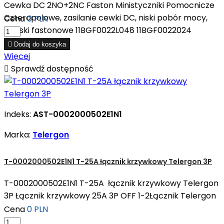
Cewka DC 2NO+2NC Faston Ministyczniki Pomocnicze
Czteropolowe, zasilanie cewki DC, niski pobór mocy,
Cena
0 PLN
zaciski fastonowe 11BGF0022L048 11BGF0022024

Dodaj do koszyka
Więcej

Sprawdź dostępność
Indeks:
AST-0002000502E1N1
Marka:
Telergon
T-0002000502E1N1 T-25A łącznik krzywkowy Telergon 3P
T-0002000502E1N1 T-25A łącznik krzywkowy Telergon
3P Łącznik krzywkowy 25A 3P OFF 1-2Łącznik Telergon
Cena
0 PLN