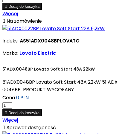

Dodaj do koszyka
Więcej

Na zamówienie
Indeks:
AS51ADX0048BPLOVATO
Marka:
Lovato Electric
51ADX0048BP Lovato Soft Start 48A 22kW
51ADX0048BP Lovato Soft Start 48A 22kW 51 ADX
0048BP PRODUKT WYCOFANY
Cena
0 PLN

Dodaj do koszyka
Więcej

Sprawdź dostępność