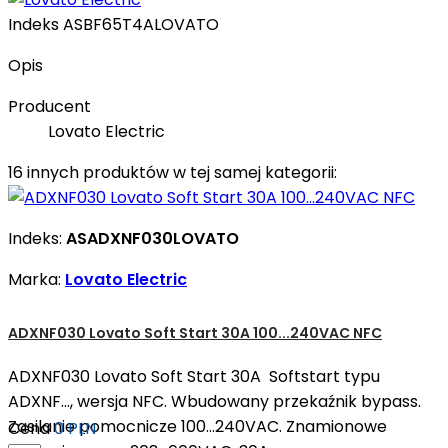
Indeks
ASBF65T4ALOVATO
Opis
Producent
Lovato Electric
16 innych produktów w tej samej kategorii:
Indeks:
ASADXNF030LOVATO
Marka:
Lovato Electric
ADXNF030 Lovato Soft Start 30A 100...240VAC NFC
ADXNF030 Lovato Soft Start 30A Softstart typu
ADXNF..., wersja NFC. Wbudowany przekaźnik bypass.
Zasilanie pomocnicze 100...240VAC. Znamionowe
Cena
0 PLN