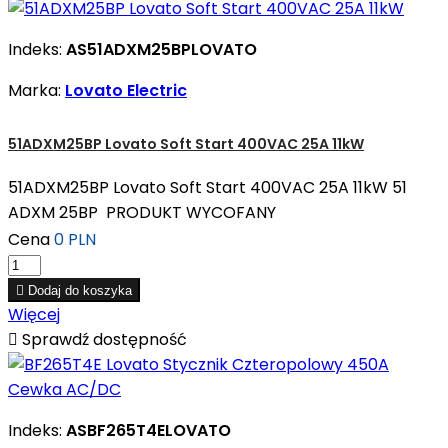
Indeks:
AS51ADXM25BPLOVATO
Marka:
Lovato Electric
51ADXM25BP Lovato Soft Start 400VAC 25A 11kW
51ADXM25BP Lovato Soft Start 400VAC 25A 11kW 51
ADXM 25BP PRODUKT WYCOFANY
Cena
0 PLN

Dodaj do koszyka
Więcej

Sprawdź dostępność
Indeks:
ASBF265T4ELOVATO