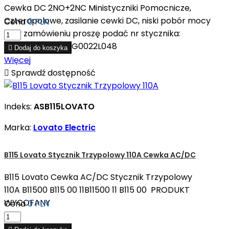
Cewka DC 2NO+2NC Ministyczniki Pomocnicze,
Czteropolowe, zasilanie cewki DC, niski pobór mocy
Cena
0 PLN
Przy zamówieniu proszę podać nr stycznika:
11BG0022L024 11BG0022L048

Dodaj do koszyka
Więcej

Sprawdź dostępność
Indeks:
ASB115LOVATO
Marka:
Lovato Electric
B115 Lovato Stycznik Trzypolowy 110A Cewka AC/DC
B115 Lovato Cewka AC/DC Stycznik Trzypolowy
110A B11500 B115 00 11B11500 11 B115 00 PRODUKT
WYCOFANY
Cena
0 PLN