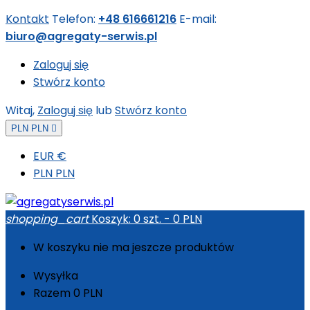
Kontakt
Telefon:
+48 616661216
E-mail:
biuro@agregaty-serwis.pl
Zaloguj się
Stwórz konto
Witaj,
Zaloguj się
lub
Stwórz konto
PLN PLN

EUR €
PLN PLN
shopping_cart
Koszyk:
0
szt. - 0 PLN
W koszyku nie ma jeszcze produktów
Wysyłka
Razem
0 PLN