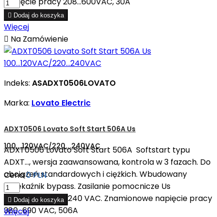
napięcie pracy 208...600VAC, 30A

Dodaj do koszyka
Więcej

Na Zamówienie
Indeks:
ASADXT0506LOVATO
Marka:
Lovato Electric
ADXT0506 Lovato Soft Start 506A Us
100...120VAC/220...240VAC
ADXT0506 Lovato Soft Start 506A Softstart typu
ADXT..., wersja zaawansowana, kontrola w 3 fazach. Do
obciążeń standardowych i ciężkich. Wbudowany
Cena
0 PLN
przekaźnik bypass. Zasilanie pomocnicze Us
110...120VAC/220...240 VAC. Znamionowe napięcie pracy

Dodaj do koszyka
380...690 VAC, 506A
Więcej