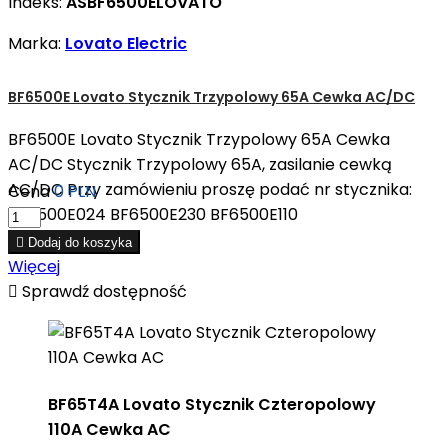
Indeks:
ASBF6500ELOVATO
Marka:
Lovato Electric
BF6500E Lovato Stycznik Trzypolowy 65A Cewka AC/DC
BF6500E Lovato Stycznik Trzypolowy 65A Cewka
AC/DC Stycznik Trzypolowy 65A, zasilanie cewką
AC/DC Przy zamówieniu proszę podać nr stycznika:
Cena
0 PLN
BF6500E024 BF6500E230 BF6500E110

Dodaj do koszyka
Więcej

Sprawdź dostępność
BF65T4A Lovato Stycznik Czteropolowy
110A Cewka AC