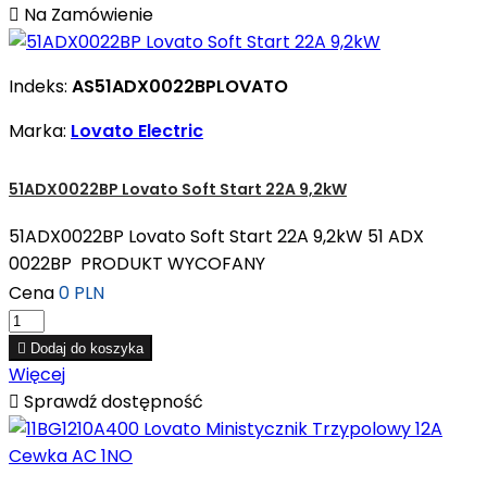

Na Zamówienie
Indeks:
AS51ADX0022BPLOVATO
Marka:
Lovato Electric
51ADX0022BP Lovato Soft Start 22A 9,2kW
51ADX0022BP Lovato Soft Start 22A 9,2kW 51 ADX
0022BP PRODUKT WYCOFANY
Cena
0 PLN

Dodaj do koszyka
Więcej

Sprawdź dostępność