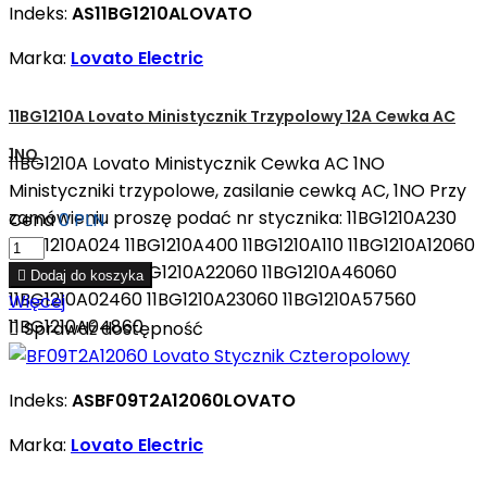
Indeks:
AS11BG1210ALOVATO
Marka:
Lovato Electric
11BG1210A Lovato Ministycznik Trzypolowy 12A Cewka AC
1NO
11BG1210A Lovato Ministycznik Cewka AC 1NO
Ministyczniki trzypolowe, zasilanie cewką AC, 1NO Przy
zamówieniu proszę podać nr stycznika: 11BG1210A230
Cena
0 PLN
11BG1210A024 11BG1210A400 11BG1210A110 11BG1210A12060
11BG1210A048 11BG1210A22060 11BG1210A46060

Dodaj do koszyka
11BG1210A02460 11BG1210A23060 11BG1210A57560
Więcej
11BG1210A04860

Sprawdź dostępność
Indeks:
ASBF09T2A12060LOVATO
Marka:
Lovato Electric