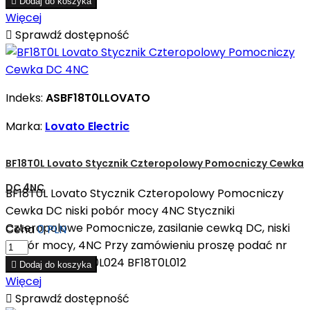

Dodaj do koszyka
Więcej

Sprawdź dostępność
Indeks:
ASBF18T0LLOVATO
Marka:
Lovato Electric
BF18T0L Lovato Stycznik Czteropolowy Pomocniczy Cewka
DC 4NC
BF18T0L Lovato Stycznik Czteropolowy Pomocniczy
Cewka DC niski pobór mocy 4NC Styczniki
Czteropolowe Pomocnicze, zasilanie cewką DC, niski
Cena
0 PLN
pobór mocy, 4NC Przy zamówieniu proszę podać nr
stycznika: BF18T0L024 BF18T0L012

Dodaj do koszyka
Więcej

Sprawdź dostępność