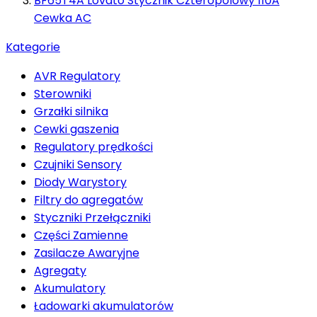
BF65T4A Lovato Stycznik Czteropolowy 110A
Cewka AC
Kategorie
AVR Regulatory
Sterowniki
Grzałki silnika
Cewki gaszenia
Regulatory prędkości
Czujniki Sensory
Diody Warystory
Filtry do agregatów
Styczniki Przełączniki
Części Zamienne
Zasilacze Awaryjne
Agregaty
Akumulatory
Ładowarki akumulatorów