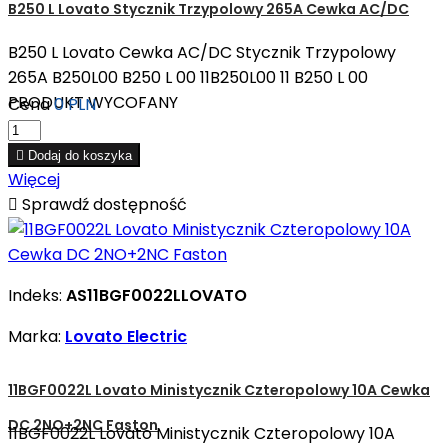
B250 L Lovato Stycznik Trzypolowy 265A Cewka AC/DC
B250 L Lovato Cewka AC/DC Stycznik Trzypolowy
265A B250L00 B250 L 00 11B250L00 11 B250 L 00
PRODUKT WYCOFANY
Cena
0 PLN

Dodaj do koszyka
Więcej

Sprawdź dostępność
Indeks:
AS11BGF0022LLOVATO
Marka:
Lovato Electric
11BGF0022L Lovato Ministycznik Czteropolowy 10A Cewka
DC 2NO+2NC Faston
11BGF0022L Lovato Ministycznik Czteropolowy 10A