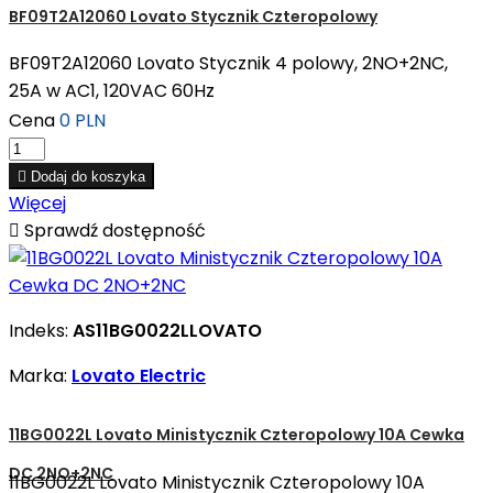
BF09T2A12060 Lovato Stycznik Czteropolowy
BF09T2A12060 Lovato Stycznik 4 polowy, 2NO+2NC,
25A w AC1, 120VAC 60Hz
Cena
0 PLN

Dodaj do koszyka
Więcej

Sprawdź dostępność
Indeks:
AS11BG0022LLOVATO
Marka:
Lovato Electric
11BG0022L Lovato Ministycznik Czteropolowy 10A Cewka
DC 2NO+2NC
11BG0022L Lovato Ministycznik Czteropolowy 10A