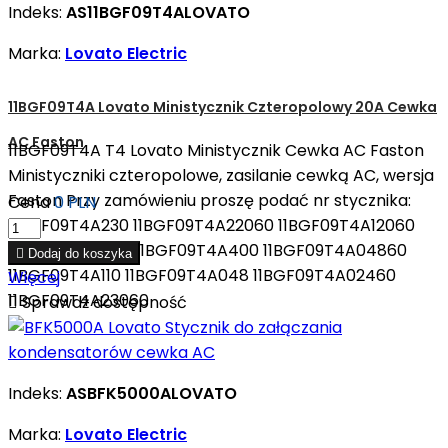
Indeks:
AS11BGF09T4ALOVATO
Marka:
Lovato Electric
11BGF09T4A Lovato Ministycznik Czteropolowy 20A Cewka
AC Faston
11BGF09T4A T4 Lovato Ministycznik Cewka AC Faston
Ministyczniki czteropolowe, zasilanie cewką AC, wersja
Faston Przy zamówieniu proszę podać nr stycznika:
Cena
0 PLN
11BGF09T4A230 11BGF09T4A22060 11BGF09T4A12060
11BGF09T4A024 11BGF09T4A400 11BGF09T4A04860

Dodaj do koszyka
11BGF09T4A110 11BGF09T4A048 11BGF09T4A02460
Więcej
11BGF09T4A23060

Sprawdź dostępność
Indeks:
ASBFK5000ALOVATO
Marka:
Lovato Electric