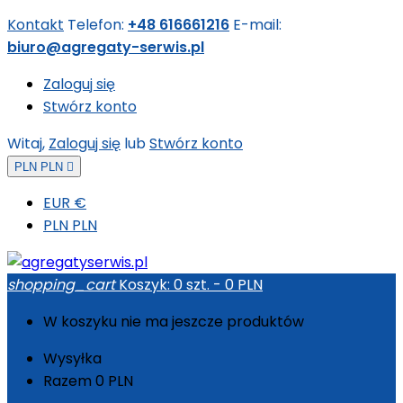
Kontakt
Telefon:
+48 616661216
E-mail:
biuro@agregaty-serwis.pl
Zaloguj się
Stwórz konto
Witaj,
Zaloguj się
lub
Stwórz konto
PLN PLN

EUR €
PLN PLN
shopping_cart
Koszyk:
0
szt. - 0 PLN
W koszyku nie ma jeszcze produktów
Wysyłka
Razem
0 PLN