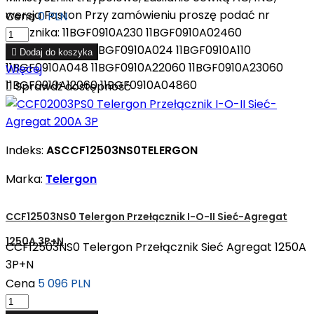
wersja Faston Przy zamówieniu proszę podać nr
Cena
0 PLN
stycznika: 11BGF0910A230 11BGF0910A02460
11BGF0910A400 11BGF0910A024 11BGF0910A110

Dodaj do koszyka
11BGF0910A048 11BGF0910A22060 11BGF0910A23060
Więcej
11BGF0910A12060 11BGF0910A04860

Sprawdź dostępność
Indeks:
ASCCF12503NS0TELERGON
Marka:
Telergon
CCF12503NS0 Telergon Przełącznik I-O-II Sieć-Agregat
1250A 3P+N
CCF12503NS0 Telergon Przełącznik Sieć Agregat 1250A
3P+N
Cena
5 096 PLN