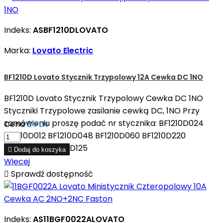
Indeks:
ASBF1210DLOVATO
Marka:
Lovato Electric
BF1210D Lovato Stycznik Trzypolowy 12A Cewka DC 1NO
BF1210D Lovato Stycznik Trzypolowy Cewka DC 1NO
Styczniki Trzypolowe zasilanie cewką DC, 1NO Przy
zamówieniu proszę podać nr stycznika: BF1210D024
Cena
0 PLN
BF1210D012 BF1210D048 BF1210D060 BF1210D220
BF1210D110 BF1210D125

Dodaj do koszyka
Więcej

Sprawdź dostępność
Indeks:
AS11BGF0022ALOVATO