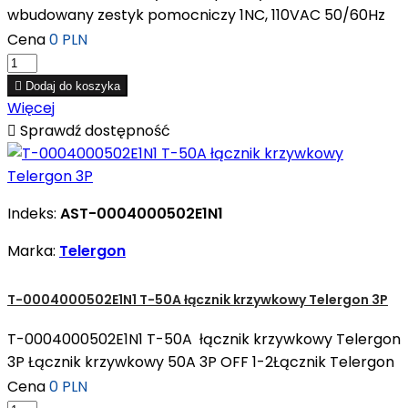
wbudowany zestyk pomocniczy 1NC, 110VAC 50/60Hz
Cena
0 PLN

Dodaj do koszyka
Więcej

Sprawdź dostępność
Indeks:
AST-0004000502E1N1
Marka:
Telergon
T-0004000502E1N1 T-50A łącznik krzywkowy Telergon 3P
T-0004000502E1N1 T-50A łącznik krzywkowy Telergon
3P Łącznik krzywkowy 50A 3P OFF 1-2Łącznik Telergon
Cena
0 PLN