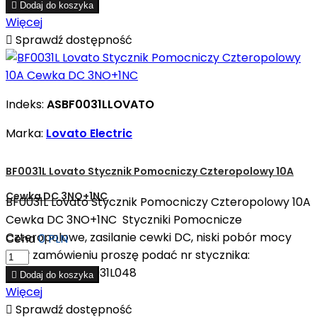

Dodaj do koszyka
Więcej

Sprawdź dostępność
Indeks:
ASBF0031LLOVATO
Marka:
Lovato Electric
BF0031L Lovato Stycznik Pomocniczy Czteropolowy 10A
Cewka DC 3NO+1NC
BF0031L Lovato Stycznik Pomocniczy Czteropolowy 10A
Cewka DC 3NO+1NC Styczniki Pomocnicze
Czteropolowe, zasilanie cewki DC, niski pobór mocy
Cena
0 PLN
Przy zamówieniu proszę podać nr stycznika:
BF0031L024 BF0031L048

Dodaj do koszyka
Więcej

Sprawdź dostępność