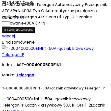
3P+N 400A Typ G
C1-06303NSMGB Telergon Automatyczny Przełącznik
ATS 3P+N 400A Typ G Automatyczny przełącznik
zasilania Telergon ATS Seria C1 Typ G - zdalne
Cena
0 PLN
sterowanie400A 3P+N

Dodaj do koszyka
Więcej

Na zamówienie
Indeks:
AST-0004000500E1N1
Marka:
Telergon
T-0004000500E1N1 T-50A łącznik krzywkowy Telergon 1P
T-0004000500E1N1 T-50A łącznik krzywkowy
Telergon 1P Łącznik krzywkowy 50A 1P OFF 1-2Łącznik