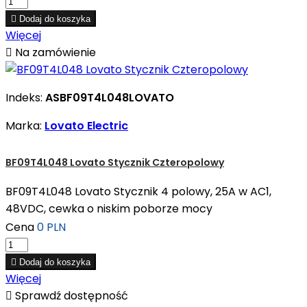

Dodaj do koszyka
Więcej

Na zamówienie
Indeks:
ASBF09T4L048LOVATO
Marka:
Lovato Electric
BF09T4L048 Lovato Stycznik Czteropolowy
BF09T4L048 Lovato Stycznik 4 polowy, 25A w AC1,
48VDC, cewka o niskim poborze mocy
Cena
0 PLN

Dodaj do koszyka
Więcej

Sprawdź dostępność