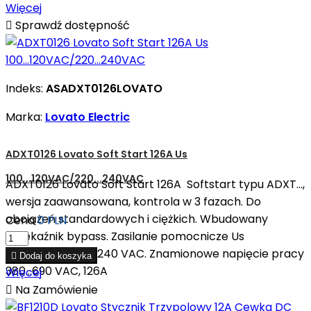
Więcej

Sprawdź dostępność
Indeks:
ASADXT0126LOVATO
Marka:
Lovato Electric
ADXT0126 Lovato Soft Start 126A Us
100...120VAC/220...240VAC
ADXT0126 Lovato Soft Start 126A Softstart typu ADXT...,
wersja zaawansowana, kontrola w 3 fazach. Do
obciążeń standardowych i ciężkich. Wbudowany
Cena
0 PLN
przekaźnik bypass. Zasilanie pomocnicze Us
110...120VAC/220...240 VAC. Znamionowe napięcie pracy

Dodaj do koszyka
380...690 VAC, 126A
Więcej

Na Zamówienie