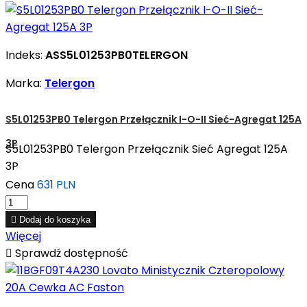
Indeks:
ASS5L01253PB0TELERGON
Marka:
Telergon
S5L01253PB0 Telergon Przełącznik I-O-II Sieć-Agregat 125A
3P
S5L01253PB0 Telergon Przełącznik Sieć Agregat 125A
3P
Cena
631 PLN

Dodaj do koszyka
Więcej

Sprawdź dostępność