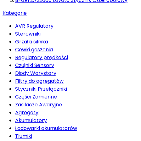
BF09T2A22060 Lovato Stycznik Czteropolowy
Kategorie
AVR Regulatory
Sterowniki
Grzałki silnika
Cewki gaszenia
Regulatory prędkości
Czujniki Sensory
Diody Warystory
Filtry do agregatów
Styczniki Przełączniki
Części Zamienne
Zasilacze Awaryjne
Agregaty
Akumulatory
Ładowarki akumulatorów
Tłumiki