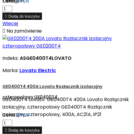
Telergon
Cena
0 PLN

Dodaj do koszyka
Więcej

Na zamówienie
Indeks:
ASGE0400T4LOVATO
Marka:
Lovato Electric
GE0400T4 400A Lovato Rozłącznik izolacyjny
czteropolowy GE0400T4
GE0400T4 Lovato GE0400T4 400A Lovato Rozłącznik
izolacyjny, czteropolowy GE0400T4 Rozłącznik
izolacyjny, czteropolowy, 400A, AC21A, IP21
Cena
0 PLN

Dodaj do koszyka