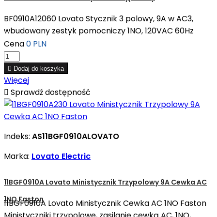
BF0910A12060 Lovato Stycznik 3 polowy, 9A w AC3,
wbudowany zestyk pomocniczy 1NO, 120VAC 60Hz
Cena
0 PLN

Dodaj do koszyka
Więcej

Sprawdź dostępność
Indeks:
AS11BGF0910ALOVATO
Marka:
Lovato Electric
11BGF0910A Lovato Ministycznik Trzypolowy 9A Cewka AC
1NO Faston
11BGF0910A Lovato Ministycznik Cewka AC 1NO Faston
Ministyczniki trzypolowe, zasilanie cewką AC, 1NO,