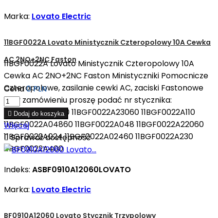
Marka:
Lovato Electric
11BGF0022A Lovato Ministycznik Czteropolowy 10A Cewka
AC 2NO+2NC Faston
11BGF0022A Lovato Ministycznik Czteropolowy 10A
Cewka AC 2NO+2NC Faston Ministyczniki Pomocnicze
Czteropolowe, zasilanie cewki AC, zaciski Fastonowe
Cena
0 PLN
Przy zamówieniu proszę podać nr stycznika:
11BGF0022A12060 11BGF0022A23060 11BGF0022A110

Dodaj do koszyka
11BGF0022A04860 11BGF0022A048 11BGF0022A22060
Więcej
11BGF0022A024 11BGF0022A02460 11BGF0022A230

Sprawdź dostępność
11BGF0022A400
Indeks:
ASBF0910A12060LOVATO
Marka:
Lovato Electric
BF0910A12060 Lovato Stycznik Trzypolowy