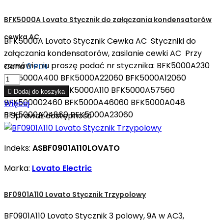
BFK5000A Lovato Stycznik do załączania kondensatorów
cewka AC
BFK5000A Lovato Stycznik Cewka AC Styczniki do
załączania kondensatorów, zasilanie cewki AC Przy
zamówieniu proszę podać nr stycznika: BFK5000A230
Cena
0 PLN
BFK5000A400 BFK5000A22060 BFK5000A12060
BFK5000A024 BFK5000A110 BFK5000A57560

Dodaj do koszyka
BFK500002460 BFK5000A46060 BFK5000A048
Więcej
BFK5000A04860 BFK5000A23060

Sprawdź dostępność
Indeks:
ASBF0901A110LOVATO
Marka:
Lovato Electric
BF0901A110 Lovato Stycznik Trzypolowy
BF0901A110 Lovato Stycznik 3 polowy, 9A w AC3,