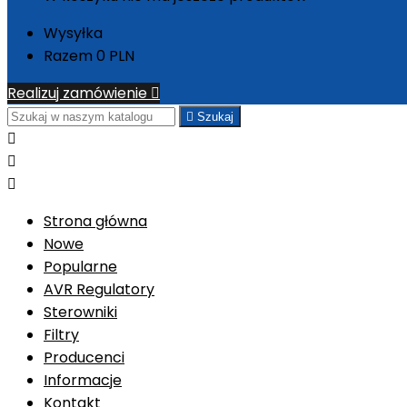
Wysyłka
Razem
0 PLN
Realizuj zamówienie


Szukaj



Strona główna
Nowe
Popularne
AVR Regulatory
Sterowniki
Filtry
Producenci
Informacje
Kontakt