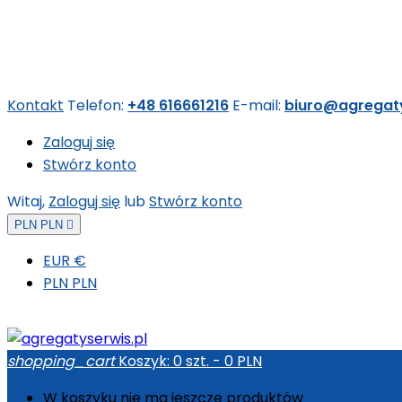
Kontakt
Telefon:
+48 616661216
E-mail:
biuro@agregaty
Zaloguj się
Stwórz konto
Witaj,
Zaloguj się
lub
Stwórz konto
PLN PLN

EUR €
PLN PLN
shopping_cart
Koszyk:
0
szt. - 0 PLN
W koszyku nie ma jeszcze produktów