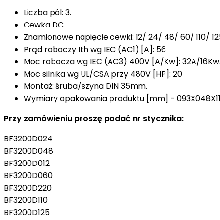
Liczba pól: 3.
Cewka DC.
Znamionowe napięcie cewki: 12/ 24/ 48/ 60/ 110/ 12
Prąd roboczy Ith wg IEC (AC1) [A]: 56
Moc robocza wg IEC (AC3) 400V [A/Kw]: 32A/16Kw
Moc silnika wg UL/CSA przy 480V [HP]: 20
Montaż: śruba/szyna DIN 35mm.
Wymiary opakowania produktu [mm] - 093X048X1
Przy zamówieniu proszę podać nr stycznika:
BF3200D024
BF3200D048
BF3200D012
BF3200D060
BF3200D220
BF3200D110
BF3200D125