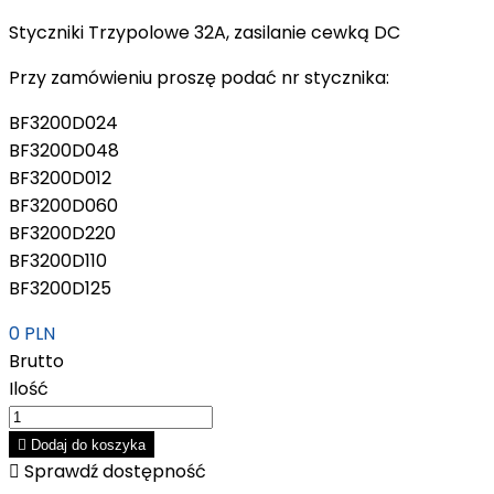
Styczniki Trzypolowe 32A, zasilanie cewką DC
Przy zamówieniu proszę podać nr stycznika:
BF3200D024
BF3200D048
BF3200D012
BF3200D060
BF3200D220
BF3200D110
BF3200D125
0 PLN
Brutto
Ilość

Dodaj do koszyka

Sprawdź dostępność